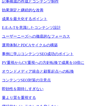
記事構成の作成とコンテンツ制作
効果測定と継続的な改善
成果を最大化するポイント
E-E-A-Tを意識したコンテンツ設計
ユーザーニーズへの徹底的なフォーカス
運用体制とPDCAサイクルの構築
事例に学ぶコンテンツSEO成功のポイント
PV重視からCV重視への方針転換で成果を10倍に
オウンドメディア統合と顧客起点への転換
コンテンツSEO対策の注意点
即効性を期待しすぎない
量より質を重視する