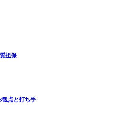
品質担保
3観点と打ち手