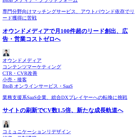
BtoB メディア・プラットフォーム
専門分野向けマッチングサービス、アウトバウンド依存でリ
ード獲得に苦戦
オウンドメディアで月100件超のリード創出、広
告・営業コストゼロへ
オウンドメディア
コンテンツマーケティング
CTR・CVR改善
小売・接客
BtoB オンラインサービス・SaaS
業務支援系SaaS企業、総合DXプレイヤーへの転換に挑戦
サイトの刷新でCV数1.5倍、新たな成長軌道へ
コミュニケーションリデザイン