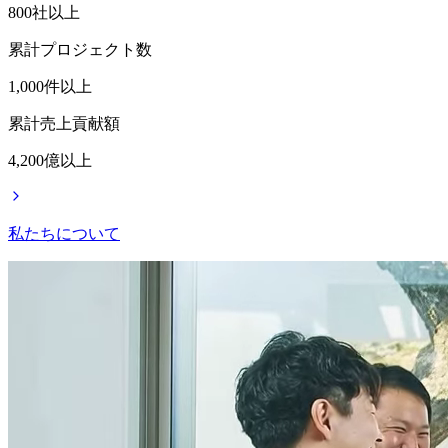
800
社以上
累計プロジェクト数
1,000
件以上
累計売上貢献額
4,200
億以上
私たちについて