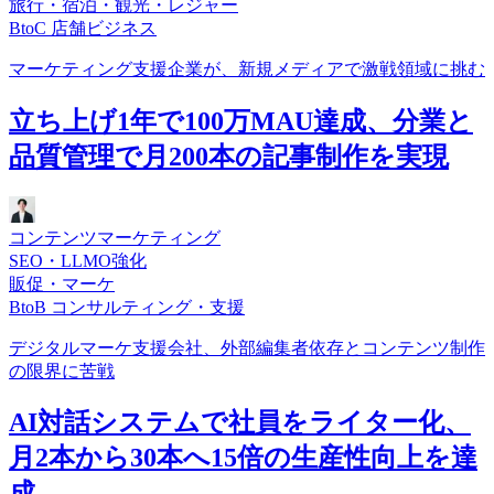
旅行・宿泊・観光・レジャー
BtoC 店舗ビジネス
マーケティング支援企業が、新規メディアで激戦領域に挑む
立ち上げ1年で100万MAU達成、分業と
品質管理で月200本の記事制作を実現
コンテンツマーケティング
SEO・LLMO強化
販促・マーケ
BtoB コンサルティング・支援
デジタルマーケ支援会社、外部編集者依存とコンテンツ制作
の限界に苦戦
AI対話システムで社員をライター化、
月2本から30本へ15倍の生産性向上を達
成