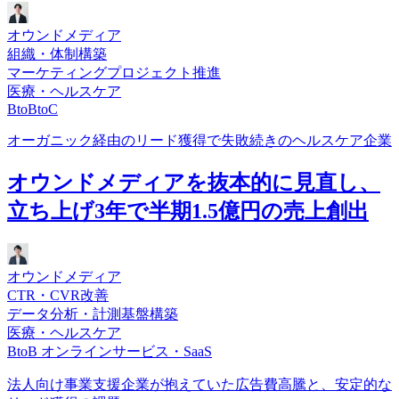
オウンドメディア
組織・体制構築
マーケティングプロジェクト推進
医療・ヘルスケア
BtoBtoC
オーガニック経由のリード獲得で失敗続きのヘルスケア企業
オウンドメディアを抜本的に見直し、
立ち上げ3年で半期1.5億円の売上創出
オウンドメディア
CTR・CVR改善
データ分析・計測基盤構築
医療・ヘルスケア
BtoB オンラインサービス・SaaS
法人向け事業支援企業が抱えていた広告費高騰と、安定的な