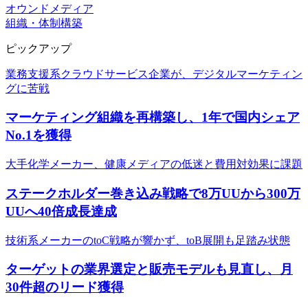
オウンドメディア
組織・体制構築
ピックアップ
業務支援系クラウドサービス企業が、デジタルマーケティン
グに苦戦
マーケティング組織を再構築し、1年で国内シェア
No.1を獲得
大手化学メーカー、健康メディアの低迷と費用対効果に課題
ステークホルダー巻き込み戦略で8万UUから300万
UUへ40倍成長達成
技術系メーカーのtoC戦略が響かず、toB展開も足踏み状態
ターゲットの業界選定と販売モデルも見直し、月
30件超のリード獲得