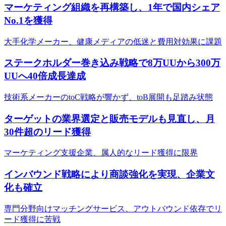
マーケティング組織を再構築し、1年で国内シェア
No.1を獲得
大手化学メーカー、健康メディアの低迷と費用対効果に課題
ステークホルダー巻き込み戦略で8万UUから300万
UUへ40倍成長達成
技術系メーカーのtoC戦略が響かず、toB展開も足踏み状態
ターゲットの業界選定と販売モデルも見直し、月
30件超のリード獲得
マーケティング支援企業、属人的なリード獲得に限界
インバウンド戦略により商談強化を実現、企業文
化も確立
専門分野向けマッチングサービス、アウトバウンド依存でリ
ード獲得に苦戦