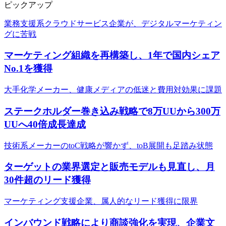
ピックアップ
業務支援系クラウドサービス企業が、デジタルマーケティン
グに苦戦
マーケティング組織を再構築し、1年で国内シェア
No.1を獲得
大手化学メーカー、健康メディアの低迷と費用対効果に課題
ステークホルダー巻き込み戦略で8万UUから300万
UUへ40倍成長達成
技術系メーカーのtoC戦略が響かず、toB展開も足踏み状態
ターゲットの業界選定と販売モデルも見直し、月
30件超のリード獲得
マーケティング支援企業、属人的なリード獲得に限界
インバウンド戦略により商談強化を実現、企業文